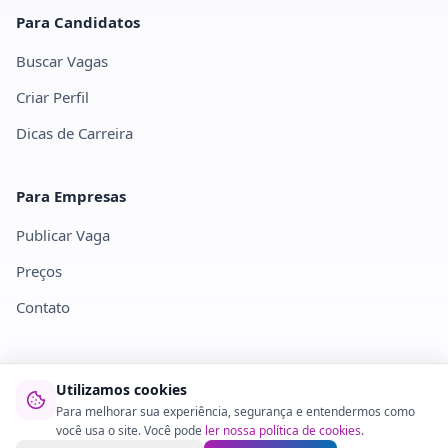
Para Candidatos
Buscar Vagas
Criar Perfil
Dicas de Carreira
Para Empresas
Publicar Vaga
Preços
Contato
Utilizamos cookies
©
2026
Recrutazen. Todos os direitos reservados.
Para melhorar sua experiência, segurança e entendermos como
Privacidade
Termos
Cookies
você usa o site. Você pode
ler nossa política de cookies
.